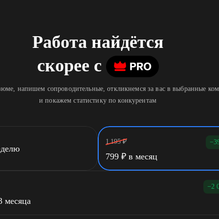
Работа найдётся
скорее
c
юме, напишем сопроводительные, откликнемся за вас в выбранные ко
и покажем статистику по конкурентам
1 195
₽
−3
еделю
799
₽
в месяц
−2 
3 месяца