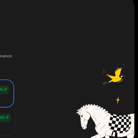
мпании
96
₽
088
₽