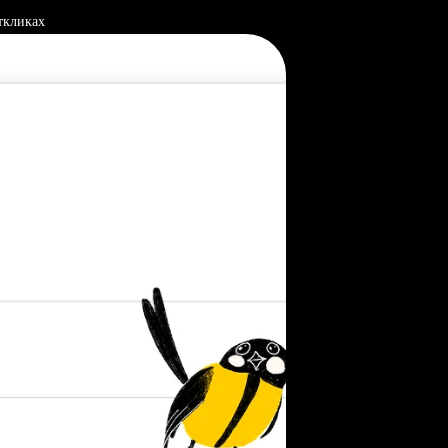
ткликах