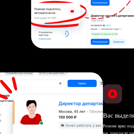
Вас выделя
Резюме ярко под
вас пригласят р