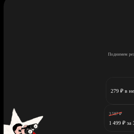
Поднимем рез
279
₽
в н
3 587
₽
1 499
₽
за 