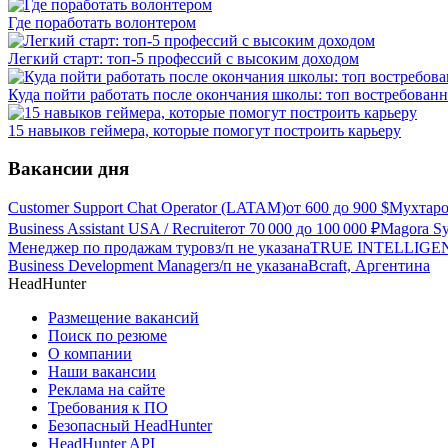
Где поработать волонтером
Легкий старт: топ-5 профессий с высоким доходом
Куда пойти работать после окончания школы: топ востребован
15 навыков геймера, которые помогут построить карьеру
Вакансии дня
Customer Support Chat Operator (LATAM)
от
600
до
900
$
Мухтаро
Business Assistant USA / Recruiter
от
70 000
до
100 000
₽
Magora Sy
Менеджер по продажам туров
з/п не указана
TRUE INTELLIGEN
Business Development Manager
з/п не указана
Bcraft, Аргентина
HeadHunter
Размещение вакансий
Поиск по резюме
О компании
Наши вакансии
Реклама на сайте
Требования к ПО
Безопасный HeadHunter
HeadHunter API