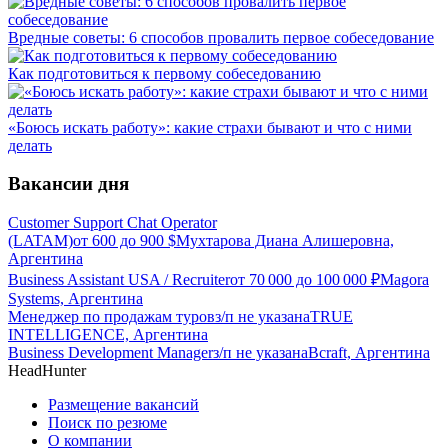
Вредные советы: 6 способов провалить первое собеседование
Как подготовиться к первому собеседованию
«Боюсь искать работу»: какие страхи бывают и что с ними
делать
Вакансии дня
Customer Support Chat Operator
(LATAM)
от
600
до
900
$
Мухтарова Диана Алишеровна,
Аргентина
Business Assistant USA / Recruiter
от
70 000
до
100 000
₽
Magora
Systems, Аргентина
Менеджер по продажам туров
з/п не указана
TRUE
INTELLIGENCE, Аргентина
Business Development Manager
з/п не указана
Bcraft, Аргентина
HeadHunter
Размещение вакансий
Поиск по резюме
О компании