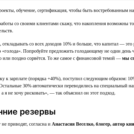
 проекты, обучение, сертификация, чтобы быть востребованным н
аботы со своими клиентами скажу, что накопления возможны то
льств.
 откладывать со всех доходов 10% и больше, что капитал — это р
 «голода». Попробуйте предложить голодающему не один день чел
 или поздно сорвётся. То же самое с финансовой темой —
мы сп
 к зарплате (порядка +40%), поступил следующим образом: 10%
. Остальные 30% автоматически переводились на специальный на
а я не хочу рисковать», — так объяснил он этот подход.
нние резервы
 не приводят, согласна и
Анастасия Веселко, блогер, автор кн