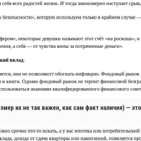
себя всех радостей жизни. И тогда закономерно наступает срыв,
безопасности», которую используем только в крайнем случае — 
ером», некоторые девушки называют этот счёт «на роскошь», и к
ения, а себя — от чувства вины за потраченные деньги».
кий вклад
.
еняется, они не позволяютт обогнать инфляцию. Фондовый рынок 
ы и книги. Однако фондовый рынок не терпит финансовой безгр
воспользоваться знаниями квалифицированного финансового сове
азмер их не так важен, как сам факт наличия) — э
ужно срочно что-то искать, а у вас ипотека или потребительски
клада, дохода от сдачи квартиры или накоплений, появляется пр