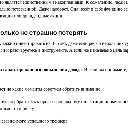
 то является единственными накоплениями. К сожалению, люди м
ельно потраченной. Даже наоборот. Она несёт в себе функцию 
игации или дивидендные акции.
колько не страшно потерять
важно инвестировать на 3−5 лет, даже если речь о небольших су
и и разочаруетесь в инструменте. А если же изначально цель за
ов гарантированного повышения дохода
. И если вы понимаете,
вот на какие моменты советуем обратить внимание:
язательно обратитесь к профессиональному инвестиционному кон
рпимости к риску.
 независимого успешного трейдера.