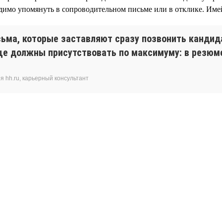
димо упомянуть в сопроводительном письме или в отклике. Имей
ьма, которые заставляют сразу позвонить кандида
ще должны присутствовать по максимуму: в резюме
 hh.ru, карьерный консультант