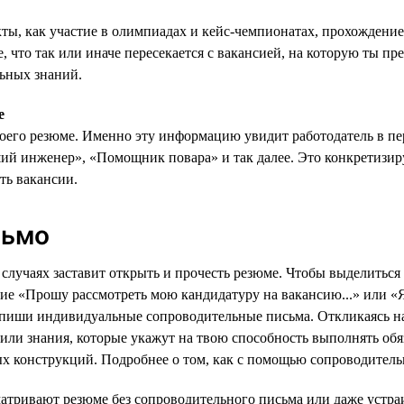
кты, как участие в олимпиадах и кейс-чемпионатах, прохождени
, что так или иначе пересекается с вакансией, на которую ты п
льных знаний.
е
воего резюме. Именно эту информацию увидит работодатель в п
ший инженер», «Помощник повара» и так далее. Это конкретизи
ть вакансии.
сьмо
случаях заставит открыть и прочесть резюме. Чтобы выделиться
е «Прошу рассмотреть мою кандидатуру на вакансию...» или «Я
т: пиши индивидуальные сопроводительные письма. Откликаясь н
 или знания, которые укажут на твою способность выполнять об
х конструкций. Подробнее о том, как с помощью сопроводитель
матривают резюме без сопроводительного письма или даже устра