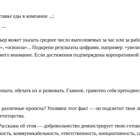
тавке еды в компании ...;
...
ьер может указать среднее число выполняемых за час или за ра
», «освоила»... Подкрепи результаты цифрами, например: «уве
 него внимание. Если достижения подтверждены корпоративной н
пыта, обучать их и развивать. Главное, грамотно себя преподне
л различные проекты? Упомяни этот факт — он подсветит твои л
етиторства.
Расскажи об этом — добровольчество демонстрирует твою готовн
вость, коммуникабельность, ответственность, инициативность, 