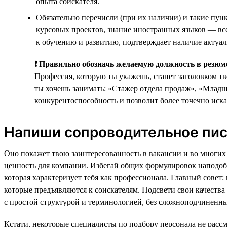
опыта соискателя.
Обязательно перечисли (при их наличии) и такие пун
курсовых проектов, знание иностранных языков — все
к обучению и развитию, подтверждает наличие актуа
❗ Правильно обозначь желаемую должность в резюм
Профессия, которую ты укажешь, станет заголовком т
ты хочешь занимать: «Стажер отдела продаж», «Млад
конкурентоспособность и позволит более точечно иска
Напиши сопроводительное пи
Оно покажет твою заинтересованность в вакансии и во многих 
ценность для компании. Избегай общих формулировок наподоби
которая характеризует тебя как профессионала. Главный сове
которые предъявляются к соискателям. Подсвети свои качества
с простой структурой и терминологией, без сложноподчиненны
Кстати, некоторые специалисты по подбору персонала не расс