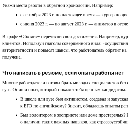
Укажи места работы в обратной хронологии. Например:
с сентября 2023 г. по настоящее время — курьер по дос
с июня 2023 г. — по август 2023 г. — аниматор в отеле .
В графе «Обо мне» перечисли свои достижения. Например, кур
клиентов. Используй глаголы совершенного вида: «осуществил
авторитетности и повысят шансы, что работодатель обратит на
получена.
Что написать в резюме, если опыта работы нет
Многие работодатели готовы брать молодых специалистов без о
вузе. Опиши опыт, который покажет тебя ценным кандидатом.
В школе или вузе был активистом, создавал и запуска
к ЕГЭ по английскому? Значит, обладаешь опытом реп
Был волонтером в зооприюте или доме престарелых? 
о наличии таких важных навыков, как стрессоустойчи