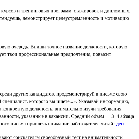
е курсов и тренинговых программ, стажировок и дипломных,
ретендуешь, демонстрирует целеустремленность и мотивацию
ервую очередь. Впиши точное название должности, которую
рует твои профессиональные предпочтения, повысит
 среди других кандидатов, продемонстрируй в письме свою
 специалист, которого вы ищете...». Указывай информацию,
а конкретную должность, внимательно изучи требования,
язанности, указанные в вакансии. Средний объем — 3−4 абзаца
ного письма привлечь внимание работодателя, читай
здесь
.
ивают соискателям своеобразный тест на внимательность: