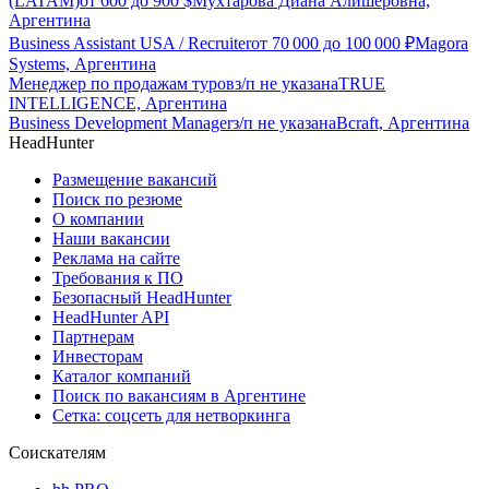
(LATAM)
от
600
до
900
$
Мухтарова Диана Алишеровна,
Аргентина
Business Assistant USA / Recruiter
от
70 000
до
100 000
₽
Magora
Systems, Аргентина
Менеджер по продажам туров
з/п не указана
TRUE
INTELLIGENCE, Аргентина
Business Development Manager
з/п не указана
Bcraft, Аргентина
HeadHunter
Размещение вакансий
Поиск по резюме
О компании
Наши вакансии
Реклама на сайте
Требования к ПО
Безопасный HeadHunter
HeadHunter API
Партнерам
Инвесторам
Каталог компаний
Поиск по вакансиям в Аргентине
Сетка: соцсеть для нетворкинга
Соискателям