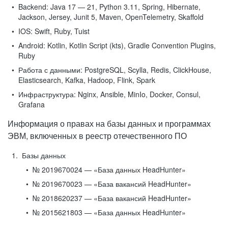
Backend:
Java 17 — 21, Python 3.11, Spring, Hibernate,
Jackson, Jersey, Junit 5, Maven, OpenTelemetry, Skaffold
IOS:
Swift, Ruby, Tuist
Android:
Kotlin, Kotlin Script (kts), Gradle Convention Plugins,
Ruby
Работа с данными:
PostgreSQL, Scylla, Redis, ClickHouse,
Elasticsearch, Kafka, Hadoop, Flink, Spark
Инфраструктура:
Nginx, Ansible, MinIo, Docker, Consul,
Grafana
Информация о правах на базы данных и программах
ЭВМ, включенных в реестр отечественного ПО
Базы данных
№ 2019670024 — «База данных HeadHunter»
№ 2019670023 — «База вакансий HeadHunter»
№ 2018620237 — «База вакансий HeadHunter»
№ 2015621803 — «База данных HeadHunter»