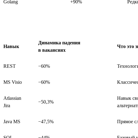
Golang
+90%
Редк
Динамика падения
Навык
Что это 
в вакансиях
REST
−60%
Технологи
MS Visio
−60%
Классиче
Atlassian
Навык свя
−50,3%
Jira
альтерна
Java MS
−47,5%
Прямое сл
SQL
−44%
Базовый н