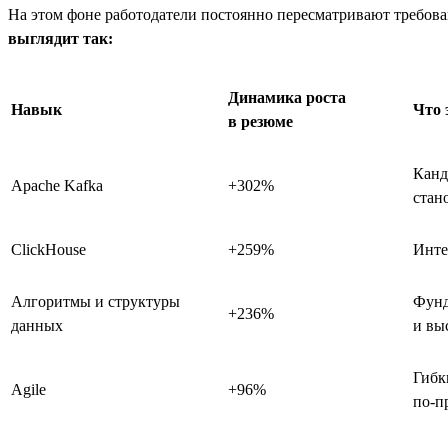
На этом фоне работодатели постоянно пересматривают требова
выглядит так:
Динамика роста
Навык
Что 
в резюме
Канд
Apache Kafka
+302%
стан
ClickHouse
+259%
Инте
Алгоритмы и структуры
Фунд
+236%
данных
и вы
Гибк
Agile
+96%
по-п