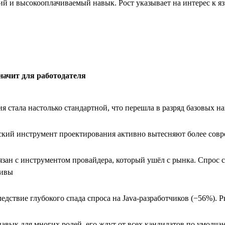
ий и высокооплачиваемый навык. Рост указывает на интерес к 
значит для работодателя
я стала настолько стандартной, что перешла в разряд базовых н
ский инструмент проектирования активно вытесняют более сов
зан с инструментом провайдера, который ушёл с рынка. Спрос 
тивы
едствие глубокого спада спроса на Java-разработчиков (−56%). 
авык для многих ролей, его ждут от всех кандидатов по умолч