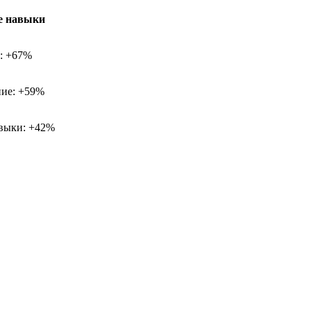
е навыки
х: +67%
ие: +59%
выки: +42%