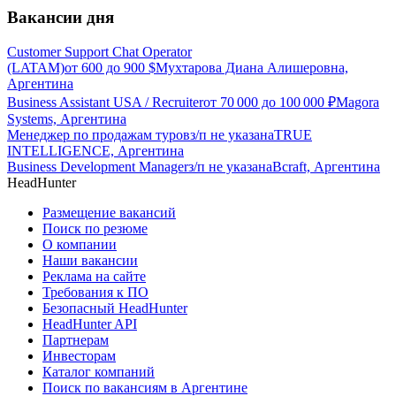
Вакансии дня
Customer Support Chat Operator
(LATAM)
от
600
до
900
$
Мухтарова Диана Алишеровна,
Аргентина
Business Assistant USA / Recruiter
от
70 000
до
100 000
₽
Magora
Systems, Аргентина
Менеджер по продажам туров
з/п не указана
TRUE
INTELLIGENCE, Аргентина
Business Development Manager
з/п не указана
Bcraft, Аргентина
HeadHunter
Размещение вакансий
Поиск по резюме
О компании
Наши вакансии
Реклама на сайте
Требования к ПО
Безопасный HeadHunter
HeadHunter API
Партнерам
Инвесторам
Каталог компаний
Поиск по вакансиям в Аргентине