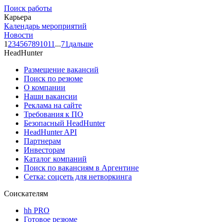
Поиск работы
Карьера
Календарь мероприятий
Новости
1
2
3
4
5
6
7
8
9
10
11
...
71
дальше
HeadHunter
Размещение вакансий
Поиск по резюме
О компании
Наши вакансии
Реклама на сайте
Требования к ПО
Безопасный HeadHunter
HeadHunter API
Партнерам
Инвесторам
Каталог компаний
Поиск по вакансиям в Аргентине
Сетка: соцсеть для нетворкинга
Соискателям
hh PRO
Готовое резюме