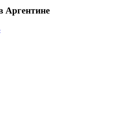
в Аргентине
т