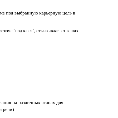
акупках, в том числе для перехода в другие
ме под выбранную карьерную цель в
его (это ваша история, поэтому лучше, если
екрутер, внутренний HR, нанимающий
резюме “под ключ”, отталкиваясь от ваших
)
том специфики собеседника
я SHL
вания на различных этапах для
стречи)