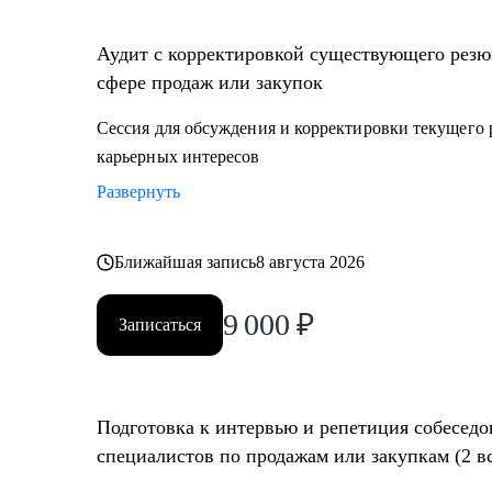
• Создание детального плана развития в продажах и з
сегменты
Аудит с корректировкой существующего резю
• Составление резюме или корректировка существующ
сфере продаж или закупок
автор вы)
• Подготовка к собеседованию на разных этапах (р
Сессия для обсуждения и корректировки текущего 
менеджер, руководитель компании - разные подходы
карьерных интересов
• Репетиция собеседования по разным этапам, с уче
Развернуть
• Помощь в подготовке к прохождению тестировани
• Корректировка и продвижение профиля в LinkedIn.
Ближайшая запись
8 августа 2026
Кому могу помочь:
9 000
₽
Начинающим и опытным специалистам в областях:
Записаться
• продаж и закупок FMCG
• B2B продажи и закупки (услуги, товары)
• маркетплейсы.
Подготовка к интервью и репетиция собеседо
специалистов по продажам или закупкам (2 в