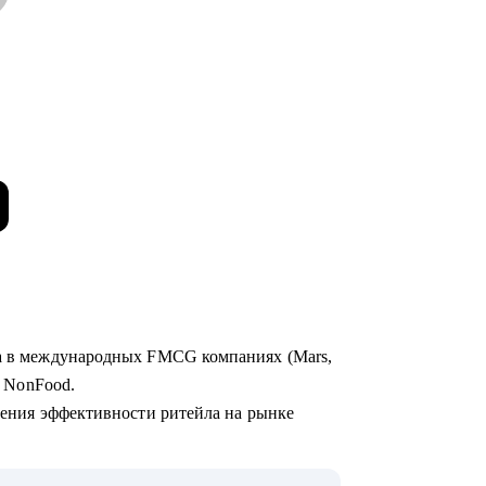
та в международных FMCG компаниях (Mars,
 и NonFood.
чшения эффективности ритейла на рынке
нальные и федеральные сети,