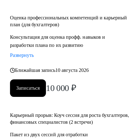
Кому могу помочь:
Оценка профессиональных компетенций и карьерный
• Финансовым директорам, желающим выйти на
план (для бухгалтеров)
качественно иной уровень дохода.
Консультация для оценка профф. навыков и
• Бухгалтерам, которые хотят вырасти до главбуха.
разработки плана по их развитию
• Главным бухгалтерам, которые "засиделись на одном
месте".
Развернуть
• Финансовым менеджерам, аналитикам, методологам и
налоговым консультантам.
Ближайшая запись
10 августа 2026
10 000
₽
Записаться
Карьерный прорыв: Коуч сессия для роста бухгалтеров,
финансовых специалистов (2 встречи)
Пакет из двух сессий для отработки