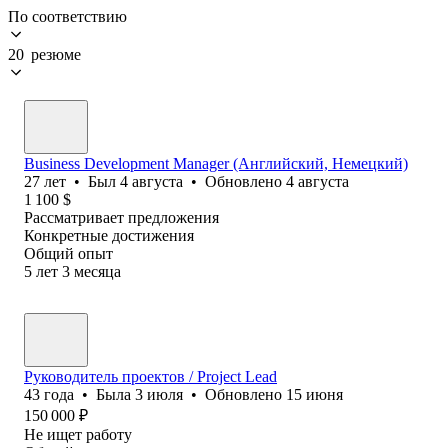
По соответствию
20 резюме
Business Development Manager (Английский, Немецкий)
27
лет
•
Был
4 августа
•
Обновлено
4 августа
1 100
$
Рассматривает предложения
Конкретные достижения
Общий опыт
5
лет
3
месяца
Руководитель проектов / Project Lead
43
года
•
Была
3 июля
•
Обновлено
15 июня
150 000
₽
Не ищет работу