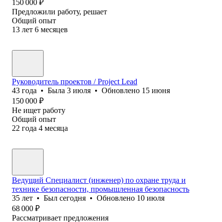
150 000
₽
Предложили работу, решает
Общий опыт
13
лет
6
месяцев
Руководитель проектов / Project Lead
43
года
•
Была
3 июля
•
Обновлено
15 июня
150 000
₽
Не ищет работу
Общий опыт
22
года
4
месяца
Ведущий Специалист (инженер) по охране труда и
технике безопасности, промышленная безопасность
35
лет
•
Был
сегодня
•
Обновлено
10 июля
68 000
₽
Рассматривает предложения