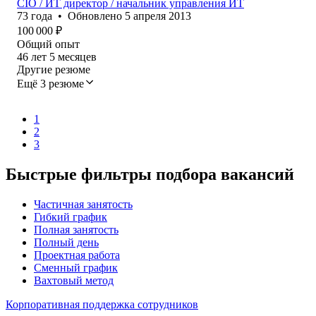
CIO / ИT директор / начальник управления ИT
73
года
•
Обновлено
5 апреля 2013
100 000
₽
Общий опыт
46
лет
5
месяцев
Другие резюме
Ещё 3 резюме
1
2
3
Быстрые фильтры подбора вакансий
Частичная занятость
Гибкий график
Полная занятость
Полный день
Проектная работа
Сменный график
Вахтовый метод
Корпоративная поддержка сотрудников