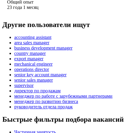
Общий опыт
23
года
1
месяц
Другие пользователи ищут
accounting assistant
area sales manager
business development manager
country manager
export manager
mechanical engineer
operations director
senior key account manager
senior sales manager
supervisor
директор по продажам
менеджер по работе с зарубежными партнерами
менеджер по развитию бизнеса
руководитель отдела продаж
Быстрые фильтры подбора вакансий
Частичная занятость