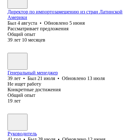
Директор по импортозамещению из стран Латинской
Америки
Был
4 августа
•
Обновлено
5 июня
Рассматривает предложения
Общий опыт
39
лет
10
месяцев
Генеральный менеджер
39
лет
•
Был
21 июля
•
Обновлено
13 июля
Не ищет работу
Конкретные достижения
Общий опыт
19
лет
Руководитель
41
год
•
Был
28 июля
•
Обновлено
12 июня