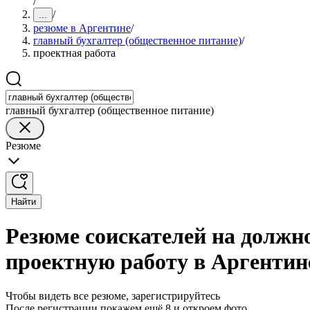
/
/
...
резюме в Аргентине
/
главный бухгалтер (общественное питание)
/
проектная работа
главный бухгалтер (общественное питание)
Резюме
Найти
Резюме соискателей на должно
проектную работу в Аргентин
Чтобы видеть все резюме, зарегистрируйтесь
После регистрации покажем ещё 8 и откроем фото