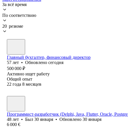
За всё время
По соответствию
20 резюме
Главный бухгалтер, финансовый директор
57
лет
•
Обновлено
сегодня
500 000
₽
Активно ищет работу
Общий опыт
22
года
8
месяцев
Программист-разработчик (Delphi, Java, Flutter, Oracle, Postgre
48
лет
•
Был
30 января
•
Обновлено
30 января
6 000
€