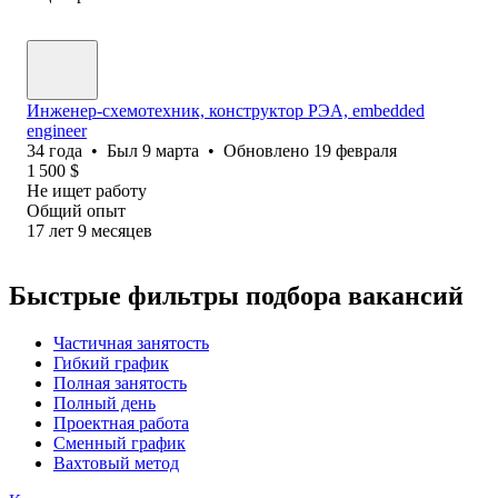
Инженер-схемотехник, конструктор РЭА, embedded
engineer
34
года
•
Был
9 марта
•
Обновлено
19 февраля
1 500
$
Не ищет работу
Общий опыт
17
лет
9
месяцев
Быстрые фильтры подбора вакансий
Частичная занятость
Гибкий график
Полная занятость
Полный день
Проектная работа
Сменный график
Вахтовый метод