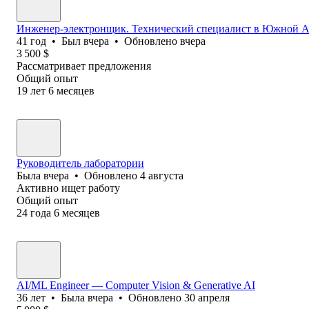
Инженер-электронщик. Технический специалист в Южной 
41
год
•
Был
вчера
•
Обновлено
вчера
3 500
$
Рассматривает предложения
Общий опыт
19
лет
6
месяцев
Руководитель лаборатории
Была
вчера
•
Обновлено
4 августа
Активно ищет работу
Общий опыт
24
года
6
месяцев
AI/ML Engineer — Computer Vision & Generative AI
36
лет
•
Была
вчера
•
Обновлено
30 апреля