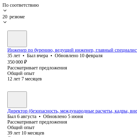
По соответствию
20 резюме
Инженер по бурению, ведущий инженер, главный специалист
35
лет
•
Был
вчера
•
Обновлено
10 февраля
350 000
₽
Рассматривает предложения
Общий опыт
12
лет
7
месяцев
Директор (безопасность, международные расчеты, кадры, вн
Был
6 августа
•
Обновлено
5 июня
Рассматривает предложения
Общий опыт
39
лет
10
месяцев