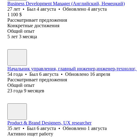
Business Development Manager (Английский, Немецкий)
27
лет
•
Был
4 августа
•
Обновлено
4 августа
1 100
$
Рассматривает предложения
Конкретные достижения
Общий опыт
5
лет
3
месяца
Начальник управления, главный инженер,инженер-технолог, 
54
года
•
Был
6 августа
•
Обновлено
16 апреля
Рассматривает предложения
Общий опыт
23
года
9
месяцев
Product & Brand Designers, UX researcher
35
лет
•
Был
6 августа
•
Обновлено
1 августа
Активно ищет работу