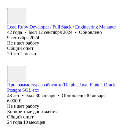
Lead Ruby Developer / Full Stack / Engineering Manager
42
года
•
Был
12 сентября 2024
•
Обновлено
9 сентября 2024
Не ищет работу
Общий опыт
20
лет
1
месяц
Программист-разработчик (Delphi, Java, Flutter, Oracle,
Postgre SQL etc)
48
лет
•
Был
30 января
•
Обновлено
30 января
6 000
€
Не ищет работу
Конкретные достижения
Общий опыт
24
года
10
месяцев