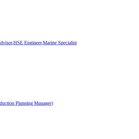
isor,HSE Engineer,Marine Specialist
uction Planning Manager)