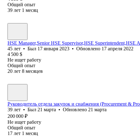
Общий опыт
39
лет
1
месяц
HSE Manager,Senior HSE Supervisor,HSE Superintendent,HSE Adv
45
лет
•
Был
17 января 2023
•
Обновлено
17 апреля 2022
4 500
$
Не ищет работу
Общий опыт
20
лет
8
месяцев
Руководитель отдела закупок и снабжения (Procurement & Prod
39
лет
•
Был
21 марта
•
Обновлено
21 марта
200 000
₽
Не ищет работу
Общий опыт
17
лет
1
месяц