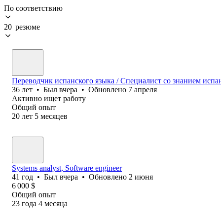
По соответствию
20 резюме
Переводчик испанского языка / Специалист со знанием испа
36
лет
•
Был
вчера
•
Обновлено
7 апреля
Активно ищет работу
Общий опыт
20
лет
5
месяцев
Systems analyst, Software еngineer
41
год
•
Был
вчера
•
Обновлено
2 июня
6 000
$
Общий опыт
23
года
4
месяца