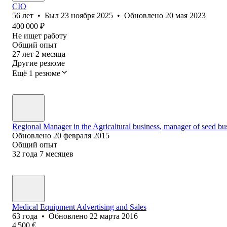
CIO
56
лет
•
Был
23 ноября 2025
•
Обновлено
20 мая 2023
400 000
₽
Не ищет работу
Общий опыт
27
лет
2
месяца
Другие резюме
Ещё 1 резюме
Regional Manager in the Agricaltural business, manager of seed bu
Обновлено
20 февраля 2015
Общий опыт
32
года
7
месяцев
Medical Equipment Advertising and Sales
63
года
•
Обновлено
22 марта 2016
4 500
€