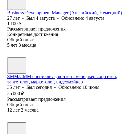
Business Development Manager (Английский, Немецкий)
27
лет
•
Был
4 августа
•
Обновлено
4 августа
1 100
$
Рассматривает предложения
Конкретные достижения
Общий опыт
5
лет
3
месяца
SMM/СММ специалист, контент менеджер соц сетей,
таргетолог, маркетолог, видеомэйкер
35
лет
•
Был
сегодня
•
Обновлено
10 июля
25 000
₽
Рассматривает предложения
Общий опыт
12
лет
2
месяца