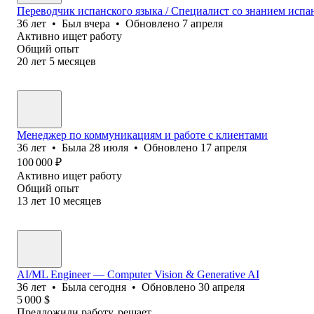
Переводчик испанского языка / Специалист со знанием испа
36
лет
•
Был
вчера
•
Обновлено
7 апреля
Активно ищет работу
Общий опыт
20
лет
5
месяцев
Менеджер по коммуникациям и работе с клиентами
36
лет
•
Была
28 июля
•
Обновлено
17 апреля
100 000
₽
Активно ищет работу
Общий опыт
13
лет
10
месяцев
AI/ML Engineer — Computer Vision & Generative AI
36
лет
•
Была
сегодня
•
Обновлено
30 апреля
5 000
$
Предложили работу, решает