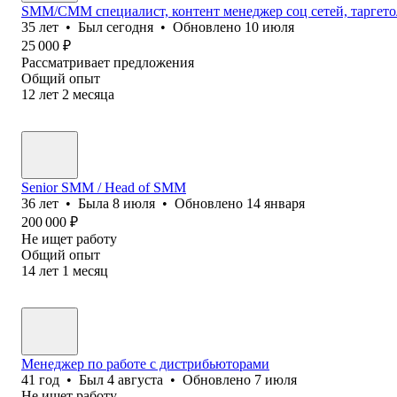
SMM/СММ специалист, контент менеджер соц сетей, таргетол
35
лет
•
Был
сегодня
•
Обновлено
10 июля
25 000
₽
Рассматривает предложения
Общий опыт
12
лет
2
месяца
Senior SMM / Head of SMM
36
лет
•
Была
8 июля
•
Обновлено
14 января
200 000
₽
Не ищет работу
Общий опыт
14
лет
1
месяц
Менеджер по работе с дистрибьюторами
41
год
•
Был
4 августа
•
Обновлено
7 июля
Не ищет работу