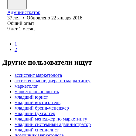
Администратор
37
лет
•
Обновлено
22 января 2016
Общий опыт
9
лет
1
месяц
1
2
Другие пользователи ищут
ассистент маркетолога
ассистент менеджера по маркетингу
маркетолог
маркетолог-аналитик
младший юрист
младший воспитатель
младший бренд-менеджер
младший бухгалтер
младший менеджер по маркетингу
младший системный администратор
младший специалист
помощник маркетолога