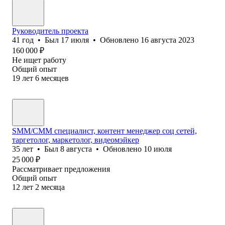
Руководитель проекта
41
год
•
Был
17 июля
•
Обновлено
16 августа 2023
160 000
₽
Не ищет работу
Общий опыт
19
лет
6
месяцев
SMM/СММ специалист, контент менеджер соц сетей,
таргетолог, маркетолог, видеомэйкер
35
лет
•
Был
8 августа
•
Обновлено
10 июля
25 000
₽
Рассматривает предложения
Общий опыт
12
лет
2
месяца