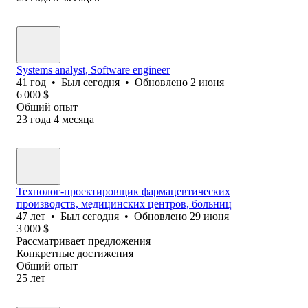
Systems analyst, Software еngineer
41
год
•
Был
сегодня
•
Обновлено
2 июня
6 000
$
Общий опыт
23
года
4
месяца
Технолог-проектировщик фармацевтических
производств, медицинских центров, больниц
47
лет
•
Был
сегодня
•
Обновлено
29 июня
3 000
$
Рассматривает предложения
Конкретные достижения
Общий опыт
25
лет