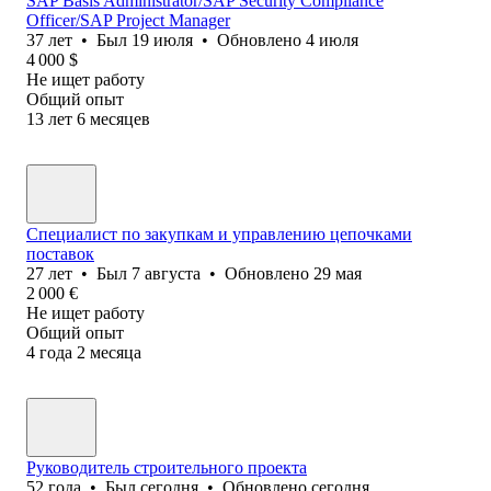
SAP Basis Administrator/SAP Security Compliance
Officer/SAP Project Manager
37
лет
•
Был
19 июля
•
Обновлено
4 июля
4 000
$
Не ищет работу
Общий опыт
13
лет
6
месяцев
Специалист по закупкам и управлению цепочками
поставок
27
лет
•
Был
7 августа
•
Обновлено
29 мая
2 000
€
Не ищет работу
Общий опыт
4
года
2
месяца
Руководитель строительного проекта
52
года
•
Был
сегодня
•
Обновлено
сегодня