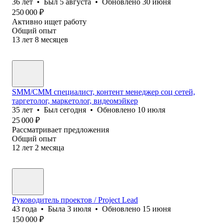
36
лет
•
Был
5 августа
•
Обновлено
30 июня
250 000
₽
Активно ищет работу
Общий опыт
13
лет
8
месяцев
SMM/СММ специалист, контент менеджер соц сетей,
таргетолог, маркетолог, видеомэйкер
35
лет
•
Был
сегодня
•
Обновлено
10 июля
25 000
₽
Рассматривает предложения
Общий опыт
12
лет
2
месяца
Руководитель проектов / Project Lead
43
года
•
Была
3 июля
•
Обновлено
15 июня
150 000
₽