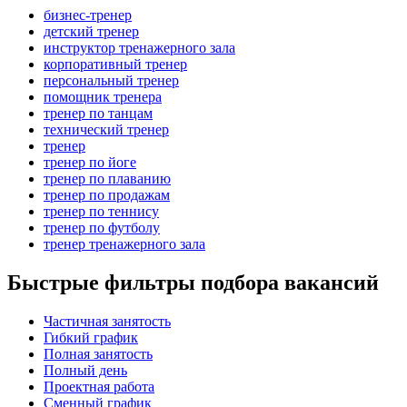
бизнес-тренер
детский тренер
инструктор тренажерного зала
корпоративный тренер
персональный тренер
помощник тренера
тренер по танцам
технический тренер
тренер
тренер по йоге
тренер по плаванию
тренер по продажам
тренер по теннису
тренер по футболу
тренер тренажерного зала
Быстрые фильтры подбора вакансий
Частичная занятость
Гибкий график
Полная занятость
Полный день
Проектная работа
Сменный график