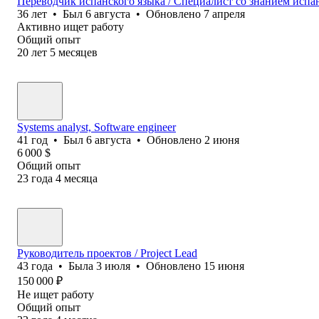
Переводчик испанского языка / Специалист со знанием испа
36
лет
•
Был
6 августа
•
Обновлено
7 апреля
Активно ищет работу
Общий опыт
20
лет
5
месяцев
Systems analyst, Software еngineer
41
год
•
Был
6 августа
•
Обновлено
2 июня
6 000
$
Общий опыт
23
года
4
месяца
Руководитель проектов / Project Lead
43
года
•
Была
3 июля
•
Обновлено
15 июня
150 000
₽
Не ищет работу
Общий опыт