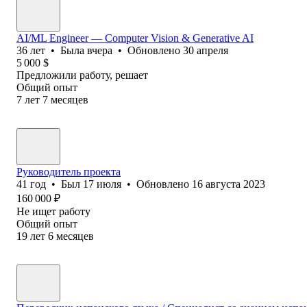
AI/ML Engineer — Computer Vision & Generative AI
36
лет
•
Была
вчера
•
Обновлено
30 апреля
5 000
$
Предложили работу, решает
Общий опыт
7
лет
7
месяцев
Руководитель проекта
41
год
•
Был
17 июля
•
Обновлено
16 августа 2023
160 000
₽
Не ищет работу
Общий опыт
19
лет
6
месяцев