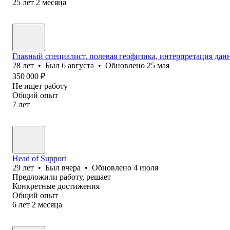
25
лет
2
месяца
Главный специалист, полевая геофизика, интерпретация да
28
лет
•
Был
6 августа
•
Обновлено
25 мая
350 000
₽
Не ищет работу
Общий опыт
7
лет
Head of Support
29
лет
•
Был
вчера
•
Обновлено
4 июля
Предложили работу, решает
Конкретные достижения
Общий опыт
6
лет
2
месяца