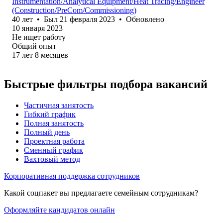
Instrumentation/Analytical Equipment/Heat Tracing/Engineer
(Construction/PreCom/Commissioning)
40
лет
•
Был
21 февраля 2023
•
Обновлено
10 января 2023
Не ищет работу
Общий опыт
17
лет
8
месяцев
Быстрые фильтры подбора вакансий
Частичная занятость
Гибкий график
Полная занятость
Полный день
Проектная работа
Сменный график
Вахтовый метод
Корпоративная поддержка сотрудников
Какой соцпакет вы предлагаете семейным сотрудникам?
Оформляйте кандидатов онлайн