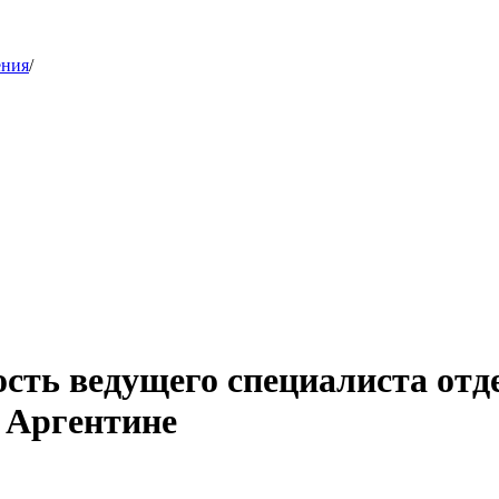
ения
/
ость ведущего специалиста от
в Аргентине