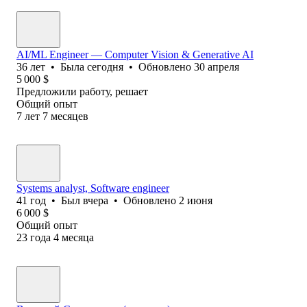
AI/ML Engineer — Computer Vision & Generative AI
36
лет
•
Была
сегодня
•
Обновлено
30 апреля
5 000
$
Предложили работу, решает
Общий опыт
7
лет
7
месяцев
Systems analyst, Software еngineer
41
год
•
Был
вчера
•
Обновлено
2 июня
6 000
$
Общий опыт
23
года
4
месяца