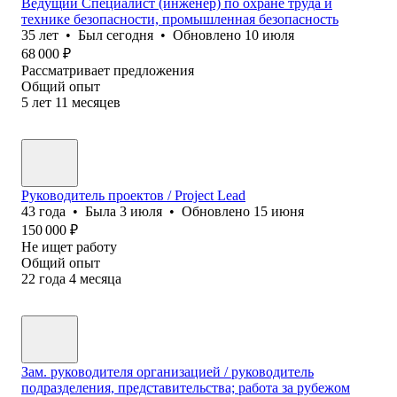
Ведущий Специалист (инженер) по охране труда и
технике безопасности, промышленная безопасность
35
лет
•
Был
сегодня
•
Обновлено
10 июля
68 000
₽
Рассматривает предложения
Общий опыт
5
лет
11
месяцев
Руководитель проектов / Project Lead
43
года
•
Была
3 июля
•
Обновлено
15 июня
150 000
₽
Не ищет работу
Общий опыт
22
года
4
месяца
Зам. руководителя организацией / руководитель
подразделения, представительства; работа за рубежом