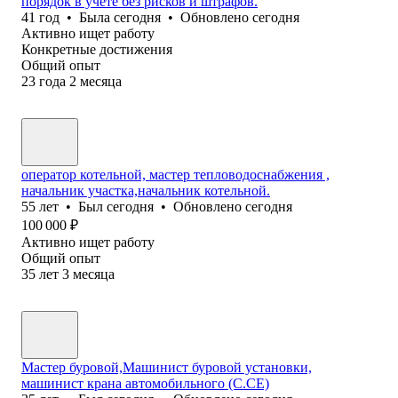
порядок в учёте без рисков и штрафов.
41
год
•
Была
сегодня
•
Обновлено
сегодня
Активно ищет работу
Конкретные достижения
Общий опыт
23
года
2
месяца
оператор котельной, мастер тепловодоснабжения ,
начальник участка,начальник котельной.
55
лет
•
Был
сегодня
•
Обновлено
сегодня
100 000
₽
Активно ищет работу
Общий опыт
35
лет
3
месяца
Мастер буровой,Машинист буровой установки,
машинист крана автомобильного (С.СЕ)