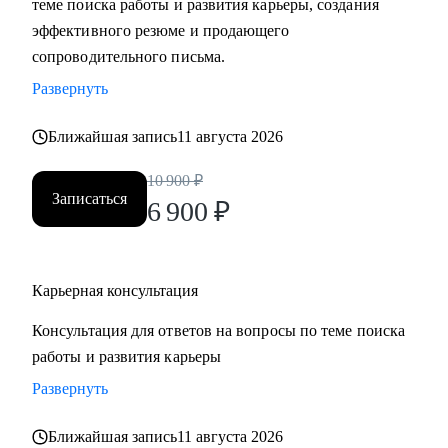
теме поиска работы и развития карьеры, создания
• Составить «продающее» резюме (самостоятельно
эффективного резюме и продающего
пропишу все блоки)
сопроводительного письма.
• Подготовиться к прохождению собеседований любого
Развернуть
формата
• Выбрать между несколькими предложениями о работе и
Ближайшая запись
11 августа 2026
др.
10 900
₽
Записаться
Кому могу помочь:
6 900
₽
Руководителям и специалистам из сфер производства, с/х,
строительства, торговли, услуг, медицины, онлайн-
сервисов и из госструктур по функциям:
Карьерная консультация
• Топ-менеджмент и управление проектами
Консультация для ответов на вопросы по теме поиска
• Административный блок (финансы, юриспруденция, HR,
работы и развития карьеры
ОТиТБ, СБ, ПТО, АХО, GR, секретариат, сметно-
договорная работа)
Развернуть
• Коммерческий блок и логистика, ВЭД
Ближайшая запись
11 августа 2026
• Производственно-технический блок, строительство