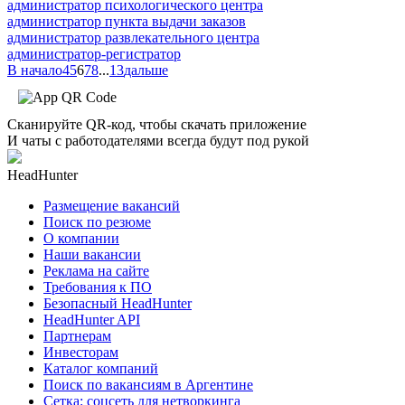
администратор психологического центра
администратор пункта выдачи заказов
администратор развлекательного центра
администратор-регистратор
В начало
4
5
6
7
8
...
13
дальше
Сканируйте QR-код, чтобы скачать приложение
И чаты с работодателями всегда будут под рукой
HeadHunter
Размещение вакансий
Поиск по резюме
О компании
Наши вакансии
Реклама на сайте
Требования к ПО
Безопасный HeadHunter
HeadHunter API
Партнерам
Инвесторам
Каталог компаний
Поиск по вакансиям в Аргентине
Сетка: соцсеть для нетворкинга