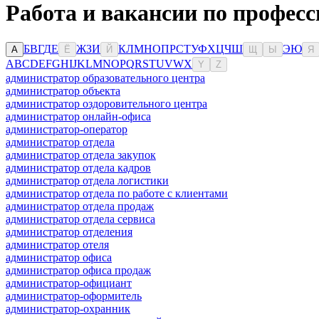
Работа и вакансии по професс
Б
В
Г
Д
Е
Ж
З
И
К
Л
М
Н
О
П
Р
С
Т
У
Ф
Х
Ц
Ч
Ш
Э
Ю
А
Ё
Й
Щ
Ы
Я
A
B
C
D
E
F
G
H
I
J
K
L
M
N
O
P
Q
R
S
T
U
V
W
X
Y
Z
администратор образовательного центра
администратор объекта
администратор оздоровительного центра
администратор онлайн-офиса
администратор-оператор
администратор отдела
администратор отдела закупок
администратор отдела кадров
администратор отдела логистики
администратор отдела по работе с клиентами
администратор отдела продаж
администратор отдела сервиса
администратор отделения
администратор отеля
администратор офиса
администратор офиса продаж
администратор-официант
администратор-оформитель
администратор-охранник