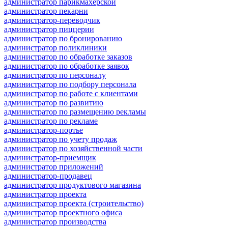
администратор парикмахерской
администратор пекарни
администратор-переводчик
администратор пиццерии
администратор по бронированию
администратор поликлиники
администратор по обработке заказов
администратор по обработке заявок
администратор по персоналу
администратор по подбору персонала
администратор по работе с клиентами
администратор по развитию
администратор по размещению рекламы
администратор по рекламе
администратор-портье
администратор по учету продаж
администратор по хозяйственной части
администратор-приемщик
администратор приложений
администратор-продавец
администратор продуктового магазина
администратор проекта
администратор проекта (строительство)
администратор проектного офиса
администратор производства