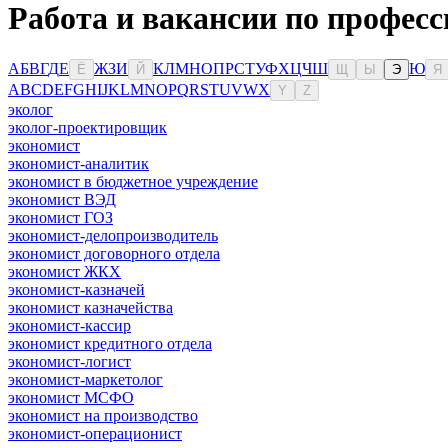
Работа и вакансии по професс
А
Б
В
Г
Д
Е
Ж
З
И
К
Л
М
Н
О
П
Р
С
Т
У
Ф
Х
Ц
Ч
Ш
Ю
Ё
Й
Щ
Ы
Э
Я
A
B
C
D
E
F
G
H
I
J
K
L
M
N
O
P
Q
R
S
T
U
V
W
X
Y
Z
эколог
эколог-проектировщик
экономист
экономист-аналитик
экономист в бюджетное учреждение
экономист ВЭД
экономист ГОЗ
экономист-делопроизводитель
экономист договорного отдела
экономист ЖКХ
экономист-казначей
экономист казначейства
экономист-кассир
экономист кредитного отдела
экономист-логист
экономист-маркетолог
экономист МСФО
экономист на производство
экономист-операционист