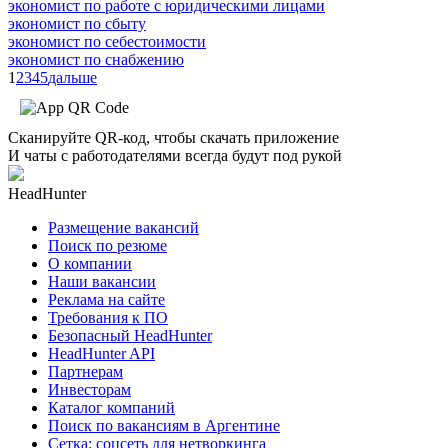
экономист по работе с юридическими лицами
экономист по сбыту
экономист по себестоимости
экономист по снабжению
1
2
3
4
5
дальше
Сканируйте QR-код, чтобы скачать приложение
И чаты с работодателями всегда будут под рукой
HeadHunter
Размещение вакансий
Поиск по резюме
О компании
Наши вакансии
Реклама на сайте
Требования к ПО
Безопасный HeadHunter
HeadHunter API
Партнерам
Инвесторам
Каталог компаний
Поиск по вакансиям в Аргентине
Сетка: соцсеть для нетворкинга