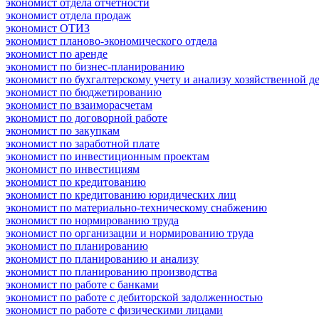
экономист отдела отчетности
экономист отдела продаж
экономист ОТИЗ
экономист планово-экономического отдела
экономист по аренде
экономист по бизнес-планированию
экономист по бухгалтерскому учету и анализу хозяйственной д
экономист по бюджетированию
экономист по взаиморасчетам
экономист по договорной работе
экономист по закупкам
экономист по заработной плате
экономист по инвестиционным проектам
экономист по инвестициям
экономист по кредитованию
экономист по кредитованию юридических лиц
экономист по материально-техническому снабжению
экономист по нормированию труда
экономист по организации и нормированию труда
экономист по планированию
экономист по планированию и анализу
экономист по планированию производства
экономист по работе с банками
экономист по работе с дебиторской задолженностью
экономист по работе с физическими лицами