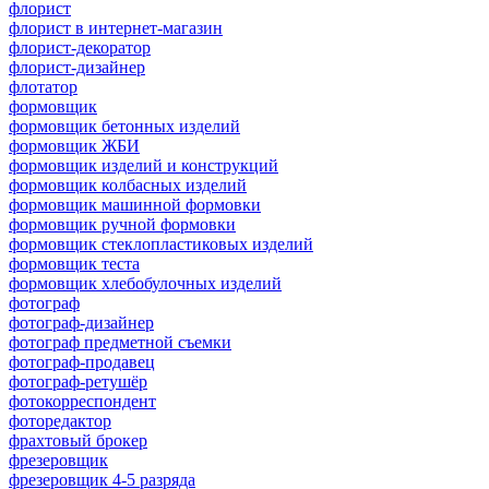
флорист
флорист в интернет-магазин
флорист-декоратор
флорист-дизайнер
флотатор
формовщик
формовщик бетонных изделий
формовщик ЖБИ
формовщик изделий и конструкций
формовщик колбасных изделий
формовщик машинной формовки
формовщик ручной формовки
формовщик стеклопластиковых изделий
формовщик теста
формовщик хлебобулочных изделий
фотограф
фотограф-дизайнер
фотограф предметной съемки
фотограф-продавец
фотограф-ретушёр
фотокорреспондент
фоторедактор
фрахтовый брокер
фрезеровщик
фрезеровщик 4-5 разряда