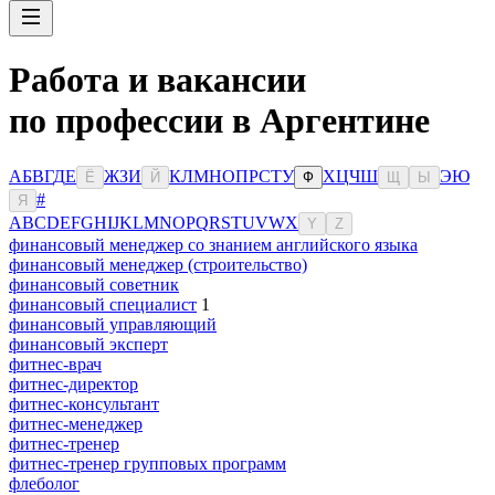
Работа и вакансии
по профессии в Аргентине
А
Б
В
Г
Д
Е
Ж
З
И
К
Л
М
Н
О
П
Р
С
Т
У
Х
Ц
Ч
Ш
Э
Ю
Ё
Й
Ф
Щ
Ы
#
Я
A
B
C
D
E
F
G
H
I
J
K
L
M
N
O
P
Q
R
S
T
U
V
W
X
Y
Z
финансовый менеджер со знанием английского языка
финансовый менеджер (строительство)
финансовый советник
финансовый специалист
1
финансовый управляющий
финансовый эксперт
фитнес-врач
фитнес-директор
фитнес-консультант
фитнес-менеджер
фитнес-тренер
фитнес-тренер групповых программ
флеболог