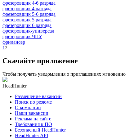
фрезеровщик 4-6 разряда
фрезеровщик 4 разряда
фрезеровщик 5-6 разряда
фрезеровщик 5 разряда
фрезеровщик 6 разряда
фрезеровщик-универсал
фрезеровщик ЧПУ
фрилансер
1
2
Скачайте приложение
Чтобы получать уведомления о приглашениях мгновенно
HeadHunter
Размещение вакансий
Поиск по резюме
О компании
Наши вакансии
Реклама на сайте
Требования к ПО
Безопасный HeadHunter
HeadHunter API