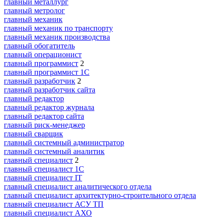
главный металлург
главный метролог
главный механик
главный механик по транспорту
главный механик производства
главный обогатитель
главный операционист
главный программист
2
главный программист 1С
главный разработчик
2
главный разработчик сайта
главный редактор
главный редактор журнала
главный редактор сайта
главный риск-менеджер
главный сварщик
главный системный администратор
главный системный аналитик
главный специалист
2
главный специалист 1С
главный специалист IT
главный специалист аналитического отдела
главный специалист архитектурно-строительного отдела
главный специалист АСУ ТП
главный специалист АХО