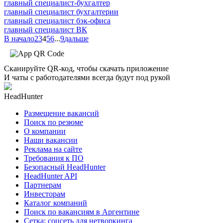
главный специалист-бухгалтер
главный специалист бухгалтерии
главный специалист бэк-офиса
главный специалист ВК
В начало
2
3
4
5
6
...
9
дальше
Сканируйте QR-код, чтобы скачать приложение
И чаты с работодателями всегда будут под рукой
HeadHunter
Размещение вакансий
Поиск по резюме
О компании
Наши вакансии
Реклама на сайте
Требования к ПО
Безопасный HeadHunter
HeadHunter API
Партнерам
Инвесторам
Каталог компаний
Поиск по вакансиям в Аргентине
Сетка: соцсеть для нетворкинга