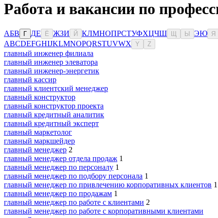
Работа и вакансии по професс
А
Б
В
Д
Е
Ж
З
И
К
Л
М
Н
О
П
Р
С
Т
У
Ф
Х
Ц
Ч
Ш
Э
Ю
Г
Ё
Й
Щ
Ы
Я
A
B
C
D
E
F
G
H
I
J
K
L
M
N
O
P
Q
R
S
T
U
V
W
X
Y
Z
главный инженер филиала
главный инженер элеватора
главный инженер-энергетик
главный кассир
главный клиентский менеджер
главный конструктор
главный конструктор проекта
главный кредитный аналитик
главный кредитный эксперт
главный маркетолог
главный маркшейдер
главный менеджер
2
главный менеджер отдела продаж
1
главный менеджер по персоналу
1
главный менеджер по подбору персонала
1
главный менеджер по привлечению корпоративных клиентов
1
главный менеджер по продажам
1
главный менеджер по работе с клиентами
2
главный менеджер по работе с корпоративными клиентами