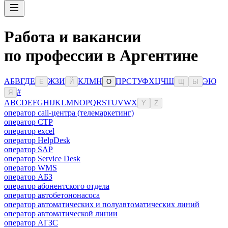
Работа и вакансии
по профессии в Аргентине
А
Б
В
Г
Д
Е
Ж
З
И
К
Л
М
Н
П
Р
С
Т
У
Ф
Х
Ц
Ч
Ш
Э
Ю
Ё
Й
О
Щ
Ы
#
Я
A
B
C
D
E
F
G
H
I
J
K
L
M
N
O
P
Q
R
S
T
U
V
W
X
Y
Z
оператор call-центра (телемаркетинг)
оператор CTP
оператор excel
оператор HelpDesk
оператор SAP
оператор Service Desk
оператор WMS
оператор АБЗ
оператор абонентского отдела
оператор автобетононасоса
оператор автоматических и полуавтоматических линий
оператор автоматической линии
оператор АГЗС