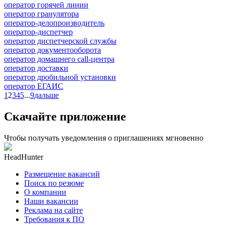
оператор горячей линии
оператор гранулятора
оператор-делопроизводитель
оператор-диспетчер
оператор диспетчерской службы
оператор документооборота
оператор домашнего call-центра
оператор доставки
оператор дробильной установки
оператор ЕГАИС
1
2
3
4
5
...
9
дальше
Скачайте приложение
Чтобы получать уведомления о приглашениях мгновенно
HeadHunter
Размещение вакансий
Поиск по резюме
О компании
Наши вакансии
Реклама на сайте
Требования к ПО