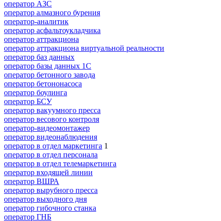
оператор АЗС
оператор алмазного бурения
оператор-аналитик
оператор асфальтоукладчика
оператор аттракциона
оператор аттракциона виртуальной реальности
оператор баз данных
оператор базы данных 1С
оператор бетонного завода
оператор бетононасоса
оператор боулинга
оператор БСУ
оператор вакуумного пресса
оператор весового контроля
оператор-видеомонтажер
оператор видеонаблюдения
оператор в отдел маркетинга
1
оператор в отдел персонала
оператор в отдел телемаркетинга
оператор входящей линии
оператор ВШРА
оператор вырубного пресса
оператор выходного дня
оператор гибочного станка
оператор ГНБ