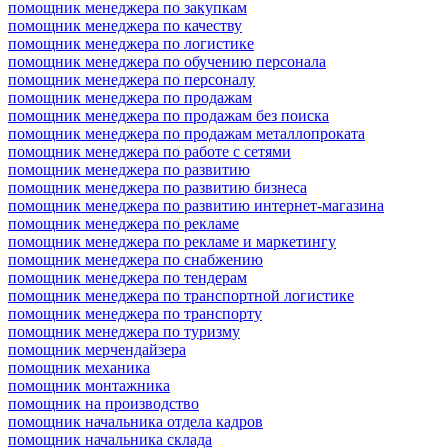
помощник менеджера по закупкам
помощник менеджера по качеству
помощник менеджера по логистике
помощник менеджера по обучению персонала
помощник менеджера по персоналу
помощник менеджера по продажам
помощник менеджера по продажам без поиска
помощник менеджера по продажам металлопроката
помощник менеджера по работе с сетями
помощник менеджера по развитию
помощник менеджера по развитию бизнеса
помощник менеджера по развитию интернет-магазина
помощник менеджера по рекламе
помощник менеджера по рекламе и маркетингу
помощник менеджера по снабжению
помощник менеджера по тендерам
помощник менеджера по транспортной логистике
помощник менеджера по транспорту
помощник менеджера по туризму
помощник мерчендайзера
помощник механика
помощник монтажника
помощник на производство
помощник начальника отдела кадров
помощник начальника склада