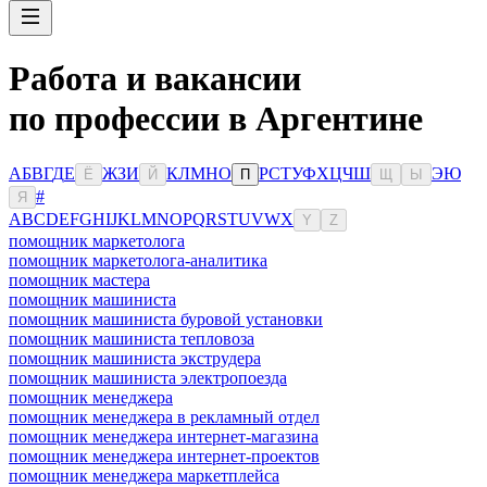
Работа и вакансии
по профессии в Аргентине
А
Б
В
Г
Д
Е
Ж
З
И
К
Л
М
Н
О
Р
С
Т
У
Ф
Х
Ц
Ч
Ш
Э
Ю
Ё
Й
П
Щ
Ы
#
Я
A
B
C
D
E
F
G
H
I
J
K
L
M
N
O
P
Q
R
S
T
U
V
W
X
Y
Z
помощник маркетолога
помощник маркетолога-аналитика
помощник мастера
помощник машиниста
помощник машиниста буровой установки
помощник машиниста тепловоза
помощник машиниста экструдера
помощник машиниста электропоезда
помощник менеджера
помощник менеджера в рекламный отдел
помощник менеджера интернет-магазина
помощник менеджера интернет-проектов
помощник менеджера маркетплейса