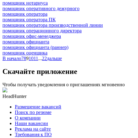
помощник нотариуса
помощник оперативного дежурного
помощник оператора
помощник оператора ПК
помощник оператора производственной линии
помощник операционного директора
помощник офис-менеджера
помощник официанта
помощник официанта (раннер)
помощник оценщика
В начало
7
8
9
10
11
...
22
дальше
Скачайте приложение
Чтобы получать уведомления о приглашениях мгновенно
HeadHunter
Размещение вакансий
Поиск по резюме
О компании
Наши вакансии
Реклама на сайте
Требования к ПО