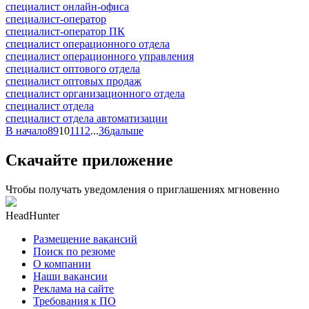
специалист онлайн-офиса
специалист-оператор
специалист-оператор ПК
специалист операционного отдела
специалист операционного управления
специалист оптового отдела
специалист оптовых продаж
специалист организационного отдела
специалист отдела
специалист отдела автоматизации
В начало
8
9
10
11
12
...
36
дальше
Скачайте приложение
Чтобы получать уведомления о приглашениях мгновенно
HeadHunter
Размещение вакансий
Поиск по резюме
О компании
Наши вакансии
Реклама на сайте
Требования к ПО