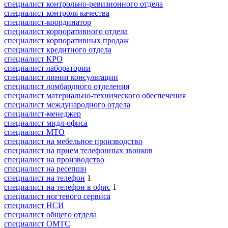
специалист контрольно-ревизионного отдела
специалист контроля качества
специалист-координатор
специалист корпоративного отдела
специалист корпоративных продаж
специалист кредитного отдела
специалист КРО
специалист лаборатории
специалист линии консультации
специалист ломбардного отделения
специалист материально-технического обеспечения
специалист международного отдела
специалист-менеджер
специалист мидл-офиса
специалист МТО
специалист на мебельное производство
специалист на прием телефонных звонков
специалист на производство
специалист на ресепшн
специалист на телефон
1
специалист на телефон в офис
1
специалист ногтевого сервиса
специалист НСИ
специалист общего отдела
специалист ОМТС