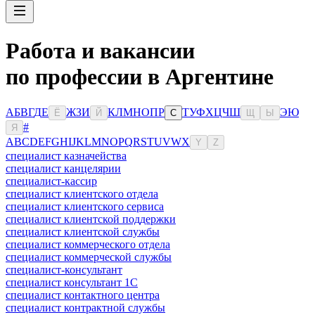
Работа и вакансии
по профессии в Аргентине
А
Б
В
Г
Д
Е
Ж
З
И
К
Л
М
Н
О
П
Р
Т
У
Ф
Х
Ц
Ч
Ш
Э
Ю
Ё
Й
С
Щ
Ы
#
Я
A
B
C
D
E
F
G
H
I
J
K
L
M
N
O
P
Q
R
S
T
U
V
W
X
Y
Z
специалист казначейства
специалист канцелярии
специалист-кассир
специалист клиентского отдела
специалист клиентского сервиса
специалист клиентской поддержки
специалист клиентской службы
специалист коммерческого отдела
специалист коммерческой службы
специалист-консультант
специалист консультант 1С
специалист контактного центра
специалист контрактной службы