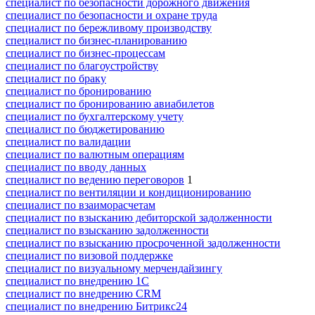
специалист по безопасности дорожного движения
специалист по безопасности и охране труда
специалист по бережливому производству
специалист по бизнес-планированию
специалист по бизнес-процессам
специалист по благоустройству
специалист по браку
специалист по бронированию
специалист по бронированию авиабилетов
специалист по бухгалтерскому учету
специалист по бюджетированию
специалист по валидации
специалист по валютным операциям
специалист по вводу данных
специалист по ведению переговоров
1
специалист по вентиляции и кондиционированию
специалист по взаиморасчетам
специалист по взысканию дебиторской задолженности
специалист по взысканию задолженности
специалист по взысканию просроченной задолженности
специалист по визовой поддержке
специалист по визуальному мерчендайзингу
специалист по внедрению 1С
специалист по внедрению CRM
специалист по внедрению Битрикс24