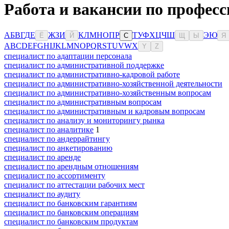
Работа и вакансии по професс
А
Б
В
Г
Д
Е
Ж
З
И
К
Л
М
Н
О
П
Р
Т
У
Ф
Х
Ц
Ч
Ш
Э
Ю
Ё
Й
С
Щ
Ы
Я
A
B
C
D
E
F
G
H
I
J
K
L
M
N
O
P
Q
R
S
T
U
V
W
X
Y
Z
специалист по адаптации персонала
специалист по административной поддержке
специалист по административно-кадровой работе
специалист по административно-хозяйственной деятельности
специалист по административно-хозяйственным вопросам
специалист по административным вопросам
специалист по административным и кадровым вопросам
специалист по анализу и мониторингу рынка
специалист по аналитике
1
специалист по андеррайтингу
специалист по анкетированию
специалист по аренде
специалист по арендным отношениям
специалист по ассортименту
специалист по аттестации рабочих мест
специалист по аудиту
специалист по банковским гарантиям
специалист по банковским операциям
специалист по банковским продуктам