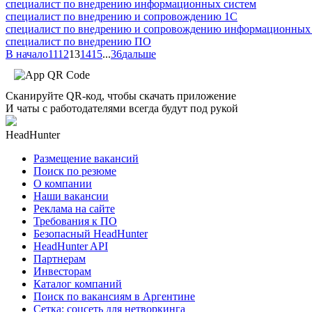
специалист по внедрению информационных систем
специалист по внедрению и сопровождению 1С
специалист по внедрению и сопровождению информационных
специалист по внедрению ПО
В начало
11
12
13
14
15
...
36
дальше
Сканируйте QR-код, чтобы скачать приложение
И чаты с работодателями всегда будут под рукой
HeadHunter
Размещение вакансий
Поиск по резюме
О компании
Наши вакансии
Реклама на сайте
Требования к ПО
Безопасный HeadHunter
HeadHunter API
Партнерам
Инвесторам
Каталог компаний
Поиск по вакансиям в Аргентине
Сетка: соцсеть для нетворкинга