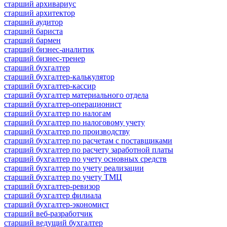
старший архивариус
старший архитектор
старший аудитор
старший бариста
старший бармен
старший бизнес-аналитик
старший бизнес-тренер
старший бухгалтер
старший бухгалтер-калькулятор
старший бухгалтер-кассир
старший бухгалтер материального отдела
старший бухгалтер-операционист
старший бухгалтер по налогам
старший бухгалтер по налоговому учету
старший бухгалтер по производству
старший бухгалтер по расчетам с поставщиками
старший бухгалтер по расчету заработной платы
старший бухгалтер по учету основных средств
старший бухгалтер по учету реализации
старший бухгалтер по учету ТМЦ
старший бухгалтер-ревизор
старший бухгалтер филиала
старший бухгалтер-экономист
старший веб-разработчик
старший ведущий бухгалтер