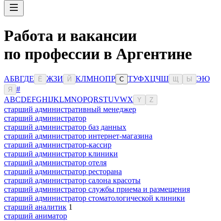
Работа и вакансии
по профессии в Аргентине
А
Б
В
Г
Д
Е
Ж
З
И
К
Л
М
Н
О
П
Р
Т
У
Ф
Х
Ц
Ч
Ш
Э
Ю
Ё
Й
С
Щ
Ы
#
Я
A
B
C
D
E
F
G
H
I
J
K
L
M
N
O
P
Q
R
S
T
U
V
W
X
Y
Z
старший административный менеджер
старший администратор
старший администратор баз данных
старший администратор интернет-магазина
старший администратор-кассир
старший администратор клиники
старший администратор отеля
старший администратор ресторана
старший администратор салона красоты
старший администратор службы приема и размещения
старший администратор стоматологической клиники
старший аналитик
1
старший аниматор