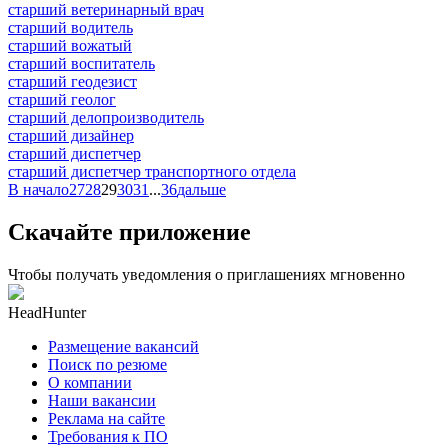
старший ветеринарный врач
старший водитель
старший вожатый
старший воспитатель
старший геодезист
старший геолог
старший делопроизводитель
старший дизайнер
старший диспетчер
старший диспетчер транспортного отдела
В начало
27
28
29
30
31
...
36
дальше
Скачайте приложение
Чтобы получать уведомления о приглашениях мгновенно
HeadHunter
Размещение вакансий
Поиск по резюме
О компании
Наши вакансии
Реклама на сайте
Требования к ПО