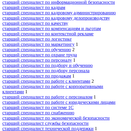
старший специалист по информационной безопасности
старший специалист по кадрам
старший специалист по кадровому администрированию
старший специалист по кадровому делопроизводству
старший специалист по качеству
старший специалист по компенсациям и льготам
старший специалист по контекстной рекламе
старший специалист по логистике
старший специалист по маркетингу
1
старший специалист по обучению
2
старший специалист по охране труда
старший специалист по персоналу
1
старший специалист по подбору и обучению
старший специалист по подбору персонала
старший специалист по продажам
1
старший специалист по работе с клиентами
2
старший специалист по работе с корпоративными
клиентами
1
старший специалист по работе с персоналом
1
старший специалист по работе с юридическими лицами
старший специалист по системе 1С
старший специалист по снабжению
старший специалист по экономической безопасности
старший специалист службы безопасности
старший специалист технической поддержки
1