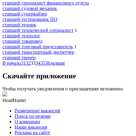
старший специалист финансового отдела
старший судовой механик
старший супервайзер
старший тестировщик ПО
старший техник
старший технический специалист
1
старший технолог
старший товаровед
старший торговый представитель
1
старший транспортный диспетчер
старший тренер
В начало
31
32
33
34
35
36
дальше
Скачайте приложение
Чтобы получать уведомления о приглашениях мгновенно
HeadHunter
Размещение вакансий
Поиск по резюме
О компании
Наши вакансии
Реклама на сайте