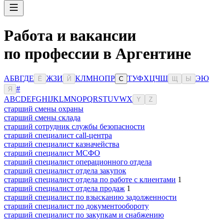
Работа и вакансии
по профессии в Аргентине
А
Б
В
Г
Д
Е
Ж
З
И
К
Л
М
Н
О
П
Р
Т
У
Ф
Х
Ц
Ч
Ш
Э
Ю
Ё
Й
С
Щ
Ы
#
Я
A
B
C
D
E
F
G
H
I
J
K
L
M
N
O
P
Q
R
S
T
U
V
W
X
Y
Z
старший смены охраны
старший смены склада
старший сотрудник службы безопасности
старший специалист call-центра
старший специалист казначейства
старший специалист МСФО
старший специалист операционного отдела
старший специалист отдела закупок
старший специалист отдела по работе с клиентами
1
старший специалист отдела продаж
1
старший специалист по взысканию задолженности
старший специалист по документообороту
старший специалист по закупкам и снабжению