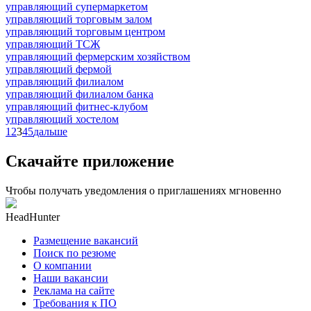
управляющий супермаркетом
управляющий торговым залом
управляющий торговым центром
управляющий ТСЖ
управляющий фермерским хозяйством
управляющий фермой
управляющий филиалом
управляющий филиалом банка
управляющий фитнес-клубом
управляющий хостелом
1
2
3
4
5
дальше
Скачайте приложение
Чтобы получать уведомления о приглашениях мгновенно
HeadHunter
Размещение вакансий
Поиск по резюме
О компании
Наши вакансии
Реклама на сайте
Требования к ПО