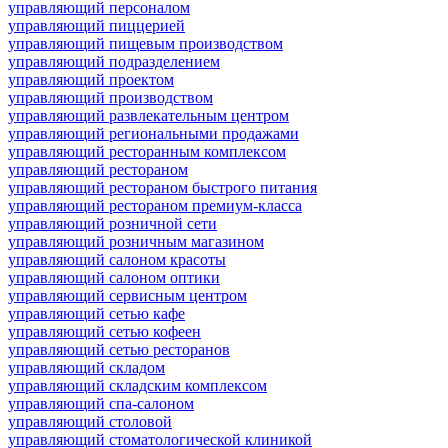
управляющий персоналом
управляющий пиццерией
управляющий пищевым производством
управляющий подразделением
управляющий проектом
управляющий производством
управляющий развлекательным центром
управляющий региональными продажами
управляющий ресторанным комплексом
управляющий рестораном
управляющий рестораном быстрого питания
управляющий рестораном премиум-класса
управляющий розничной сети
управляющий розничным магазином
управляющий салоном красоты
управляющий салоном оптики
управляющий сервисным центром
управляющий сетью кафе
управляющий сетью кофеен
управляющий сетью ресторанов
управляющий складом
управляющий складским комплексом
управляющий спа-салоном
управляющий столовой
управляющий стоматологической клиникой