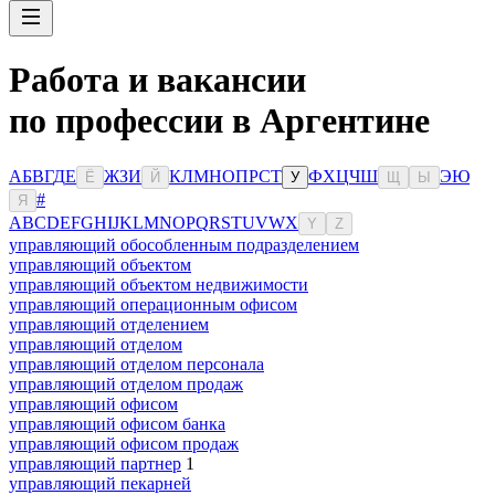
Работа и вакансии
по профессии в Аргентине
А
Б
В
Г
Д
Е
Ж
З
И
К
Л
М
Н
О
П
Р
С
Т
Ф
Х
Ц
Ч
Ш
Э
Ю
Ё
Й
У
Щ
Ы
#
Я
A
B
C
D
E
F
G
H
I
J
K
L
M
N
O
P
Q
R
S
T
U
V
W
X
Y
Z
управляющий обособленным подразделением
управляющий объектом
управляющий объектом недвижимости
управляющий операционным офисом
управляющий отделением
управляющий отделом
управляющий отделом персонала
управляющий отделом продаж
управляющий офисом
управляющий офисом банка
управляющий офисом продаж
управляющий партнер
1
управляющий пекарней