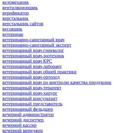
веломеханик
вентиляционщик
верификатор
верстальщик
верстальщик сайтов
весовщик
ветеринар
ветеринарно-санитарный врач
ветеринарно-санитарный эксперт
ветеринарный врач-гинеколог
ветеринарный врач-зоотехник
ветеринарный врач КРС
ветеринарный врач-лаборант
ветеринарный врач общей практики
ветеринарный врач-ортопед
ветеринарный врач по контролю качества продукции
ветеринарный врач-терапевт
ветеринарный врач-хирург
ветеринарный консультант
ветеринарный представитель
ветеринарный фельдшер
вечерний администратор
вечерний диспетчер
вечерний кассир
вечерний менеджер