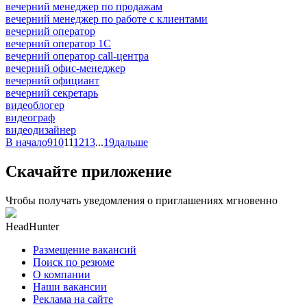
вечерний менеджер по продажам
вечерний менеджер по работе с клиентами
вечерний оператор
вечерний оператор 1С
вечерний оператор call-центра
вечерний офис-менеджер
вечерний официант
вечерний секретарь
видеоблогер
видеограф
видеодизайнер
В начало
9
10
11
12
13
...
19
дальше
Скачайте приложение
Чтобы получать уведомления о приглашениях мгновенно
HeadHunter
Размещение вакансий
Поиск по резюме
О компании
Наши вакансии
Реклама на сайте