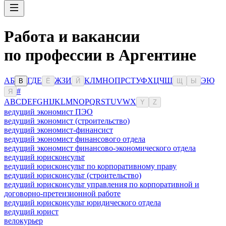
Работа и вакансии
по профессии в Аргентине
А
Б
Г
Д
Е
Ж
З
И
К
Л
М
Н
О
П
Р
С
Т
У
Ф
Х
Ц
Ч
Ш
Э
Ю
В
Ё
Й
Щ
Ы
#
Я
A
B
C
D
E
F
G
H
I
J
K
L
M
N
O
P
Q
R
S
T
U
V
W
X
Y
Z
ведущий экономист ПЭО
ведущий экономист (строительство)
ведущий экономист-финансист
ведущий экономист финансового отдела
ведущий экономист финансово-экономического отдела
ведущий юрисконсульт
ведущий юрисконсульт по корпоративному праву
ведущий юрисконсульт (строительство)
ведущий юрисконсульт управления по корпоративной и
договорно-претензионной работе
ведущий юрисконсульт юридического отдела
ведущий юрист
велокурьер