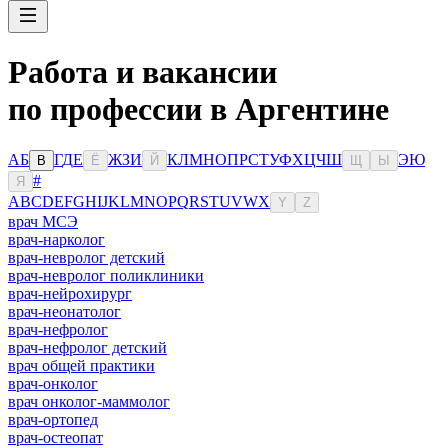
Работа и вакансии
по профессии в Аргентине
А
Б
Г
Д
Е
Ж
З
И
К
Л
М
Н
О
П
Р
С
Т
У
Ф
Х
Ц
Ч
Ш
Э
Ю
В
Ё
Й
Щ
Ы
#
Я
A
B
C
D
E
F
G
H
I
J
K
L
M
N
O
P
Q
R
S
T
U
V
W
X
Y
Z
врач МСЭ
врач-нарколог
врач-невролог детский
врач-невролог поликлиники
врач-нейрохирург
врач-неонатолог
врач-нефролог
врач-нефролог детский
врач общей практики
врач-онколог
врач онколог-маммолог
врач-ортопед
врач-остеопат