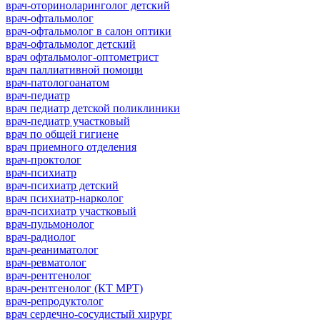
врач-оториноларинголог детский
врач-офтальмолог
врач-офтальмолог в салон оптики
врач-офтальмолог детский
врач офтальмолог-оптометрист
врач паллиативной помощи
врач-патологоанатом
врач-педиатр
врач педиатр детской поликлиники
врач-педиатр участковый
врач по общей гигиене
врач приемного отделения
врач-проктолог
врач-психиатр
врач-психиатр детский
врач психиатр-нарколог
врач-психиатр участковый
врач-пульмонолог
врач-радиолог
врач-реаниматолог
врач-ревматолог
врач-рентгенолог
врач-рентгенолог (КТ МРТ)
врач-репродуктолог
врач сердечно-сосудистый хирург