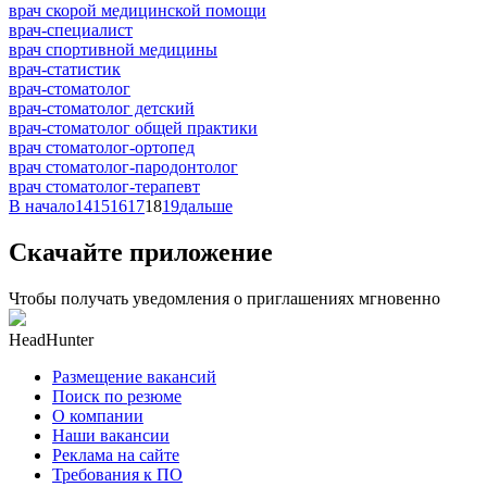
врач скорой медицинской помощи
врач-специалист
врач спортивной медицины
врач-статистик
врач-стоматолог
врач-стоматолог детский
врач-стоматолог общей практики
врач стоматолог-ортопед
врач стоматолог-пародонтолог
врач стоматолог-терапевт
В начало
14
15
16
17
18
19
дальше
Скачайте приложение
Чтобы получать уведомления о приглашениях мгновенно
HeadHunter
Размещение вакансий
Поиск по резюме
О компании
Наши вакансии
Реклама на сайте
Требования к ПО