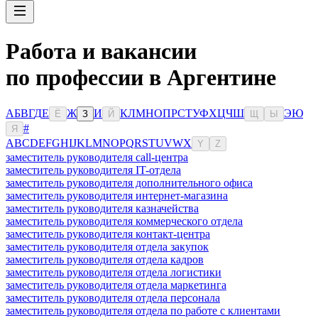
Работа и вакансии
по профессии в Аргентине
А
Б
В
Г
Д
Е
Ж
И
К
Л
М
Н
О
П
Р
С
Т
У
Ф
Х
Ц
Ч
Ш
Э
Ю
Ё
З
Й
Щ
Ы
#
Я
A
B
C
D
E
F
G
H
I
J
K
L
M
N
O
P
Q
R
S
T
U
V
W
X
Y
Z
заместитель руководителя call-центра
заместитель руководителя IT-отдела
заместитель руководителя дополнительного офиса
заместитель руководителя интернет-магазина
заместитель руководителя казначейства
заместитель руководителя коммерческого отдела
заместитель руководителя контакт-центра
заместитель руководителя отдела закупок
заместитель руководителя отдела кадров
заместитель руководителя отдела логистики
заместитель руководителя отдела маркетинга
заместитель руководителя отдела персонала
заместитель руководителя отдела по работе с клиентами