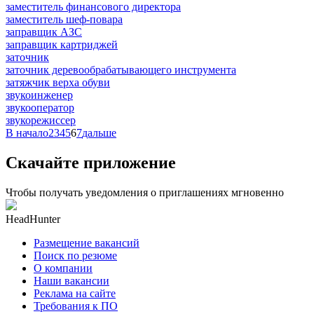
заместитель финансового директора
заместитель шеф-повара
заправщик АЗС
заправщик картриджей
заточник
заточник деревообрабатывающего инструмента
затяжчик верха обуви
звукоинженер
звукооператор
звукорежиссер
В начало
2
3
4
5
6
7
дальше
Скачайте приложение
Чтобы получать уведомления о приглашениях мгновенно
HeadHunter
Размещение вакансий
Поиск по резюме
О компании
Наши вакансии
Реклама на сайте
Требования к ПО